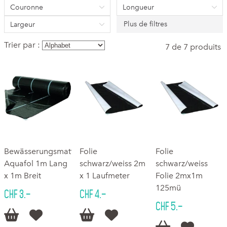
Couronne
Longueur
Plus de filtres
Largeur
Trier par :
7 de 7 produits
Bewässerungsmatte
Folie
Folie
Aquafol 1m Lang
schwarz/weiss 2m
schwarz/weiss
x 1m Breit
x 1 Laufmeter
Folie 2mx1m
125mü
CHF 3.–
CHF 4.–
CHF 5.–



