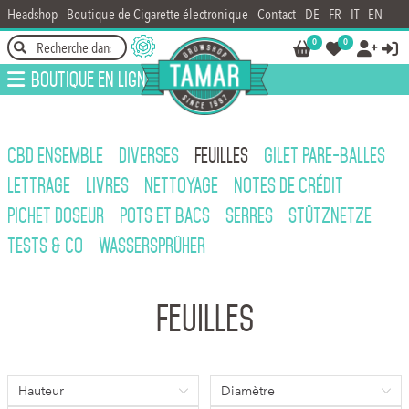
Headshop
Boutique de Cigarette électronique
Contact
DE
FR
IT
EN
0
0




Boutique en ligne
CBD ENSEMBLE
DIVERSES
FEUILLES
GILET PARE-BALLES
LETTRAGE
LIVRES
NETTOYAGE
NOTES DE CRÉDIT
PICHET DOSEUR
POTS ET BACS
SERRES
STÜTZNETZE
TESTS & CO
WASSERSPRÜHER
Feuilles
Hauteur
Diamètre