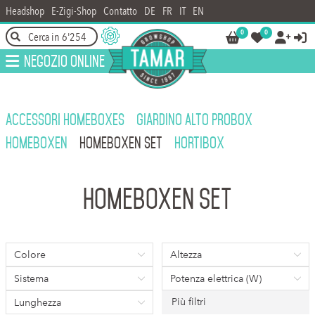
Headshop
E-Zigi-Shop
Contatto
DE
FR
IT
EN
0
0




Negozio online
ACCESSORI HOMEBOXES
GIARDINO ALTO PROBOX
HOMEBOXEN
HOMEBOXEN SET
HORTIBOX
Homeboxen Set
Colore
Altezza
Sistema
Potenza elettrica (W)
Più filtri
Lunghezza