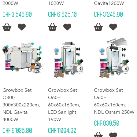
2000W
1020W
Gavita1200W
CHF 3'546.90
CHF 6'605.10
CHF 3'246.90






Growbox Set
Growbox Set
Growbox Set
Q300
Q60+
Q60+
300x300x220cm,
60x60x160cm,
60x60x160cm,
NDL Gavita
LED Sanlight
NDL Osram 250W
4000W
190W
CHF 839.50
CHF 6'035.80
CHF 1'094.90

