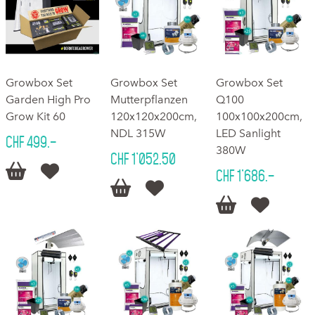
Growbox Set
Growbox Set
Growbox Set
Garden High Pro
Mutterpflanzen
Q100
Grow Kit 60
120x120x200cm,
100x100x200cm,
NDL 315W
LED Sanlight
CHF 499.–
380W
CHF 1'052.50


CHF 1'686.–



