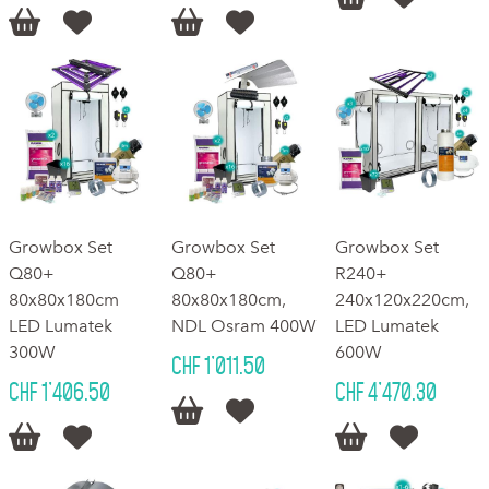




Growbox Set
Growbox Set
Growbox Set
Q80+
Q80+
R240+
80x80x180cm
80x80x180cm,
240x120x220cm,
LED Lumatek
NDL Osram 400W
LED Lumatek
300W
600W
CHF 1'011.50
CHF 1'406.50
CHF 4'470.30





