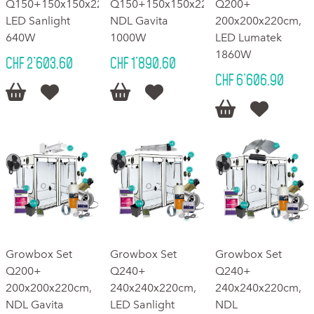
Q150+150x150x220cm,
Q150+150x150x220cm,
Q200+
LED Sanlight
NDL Gavita
200x200x220cm,
640W
1000W
LED Lumatek
1860W
CHF 2'603.60
CHF 1'890.60
CHF 6'606.90






Growbox Set
Growbox Set
Growbox Set
Q200+
Q240+
Q240+
200x200x220cm,
240x240x220cm,
240x240x220cm,
NDL Gavita
LED Sanlight
NDL