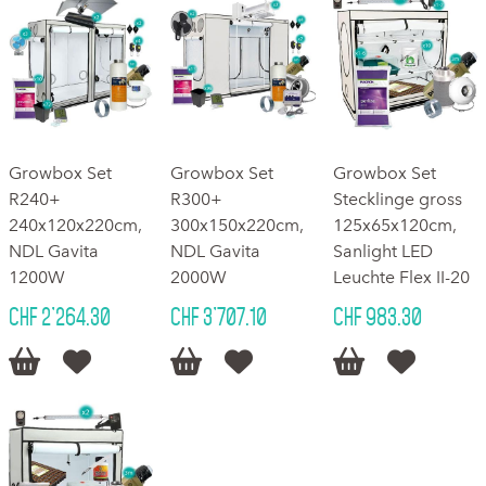
Growbox Set
Growbox Set
Growbox Set
R240+
R300+
Stecklinge gross
240x120x220cm,
300x150x220cm,
125x65x120cm,
NDL Gavita
NDL Gavita
Sanlight LED
1200W
2000W
Leuchte Flex II-20
CHF 2'264.30
CHF 3'707.10
CHF 983.30





