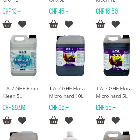
CHF 13.–
CHF 45.–
CHF 16.50






T.A. / GHE Flora
T.A. / GHE Flora
T.A. / GHE Flora
Kleen 5L
Micro hard 10L
Micro hard 5L
CHF 29.90
CHF 95.–
CHF 55.–





