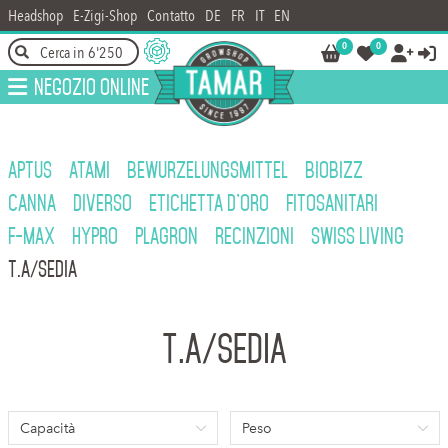
Headshop
E-Zigi-Shop
Contatto
DE
FR
IT
EN
0
0




Negozio online
APTUS
ATAMI
BEWURZELUNGSMITTEL
BIOBIZZ
CANNA
DIVERSO
ETICHETTA D'ORO
FITOSANITARI
F-MAX
HYPRO
PLAGRON
RECINZIONI
SWISS LIVING
T.A/SEDIA
T.A/SEDIA
Capacità
Peso