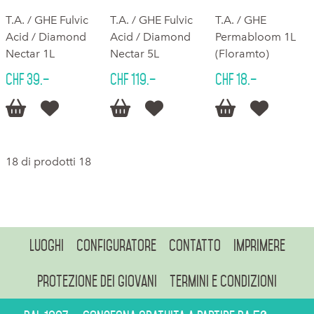
T.A. / GHE Fulvic
T.A. / GHE Fulvic
T.A. / GHE
Acid / Diamond
Acid / Diamond
Permabloom 1L
Nectar 1L
Nectar 5L
(Floramto)
CHF 39.–
CHF 119.–
CHF 18.–






18 di prodotti 18
Luoghi
Configuratore
Contatto
Imprimere
Protezione dei giovani
Termini e condizioni