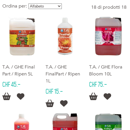
Ordina per:
18 di prodotti 18
T.A. / GHE Final
T.A. / GHE
T.A. / GHE Flora
Part / Ripen 5L
FinalPart / Ripen
Bloom 10L
1L
CHF 45.–
CHF 75.–
CHF 15.–





