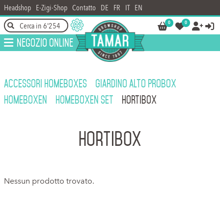
Headshop
E-Zigi-Shop
Contatto
DE
FR
IT
EN
0
0




Negozio online
ACCESSORI HOMEBOXES
GIARDINO ALTO PROBOX
HOMEBOXEN
HOMEBOXEN SET
HORTIBOX
Hortibox
Nessun prodotto trovato.