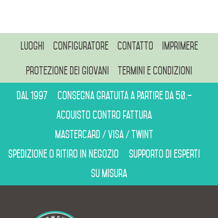
Luoghi
Configuratore
Contatto
Imprimere
Protezione dei giovani
Termini e condizioni
Dal 1997
Consegna gratuita a partire da 50.–
Acquisto contro fattura
Mastercard / Visa / Twint
Spedizione o ritiro in negozio
Supporto di esperti
Su misura