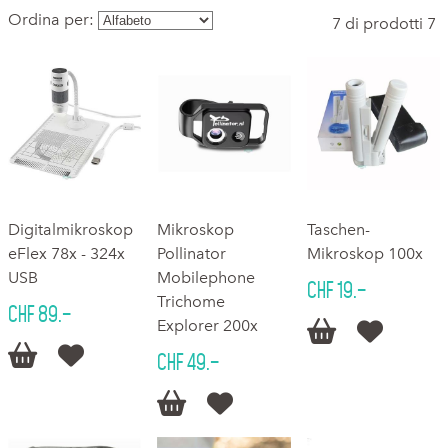
Ordina per:
7 di prodotti 7
Digitalmikroskop
Mikroskop
Taschen-
eFlex 78x - 324x
Pollinator
Mikroskop 100x
USB
Mobilephone
CHF 19.–
Trichome
CHF 89.–
Explorer 200x




CHF 49.–

