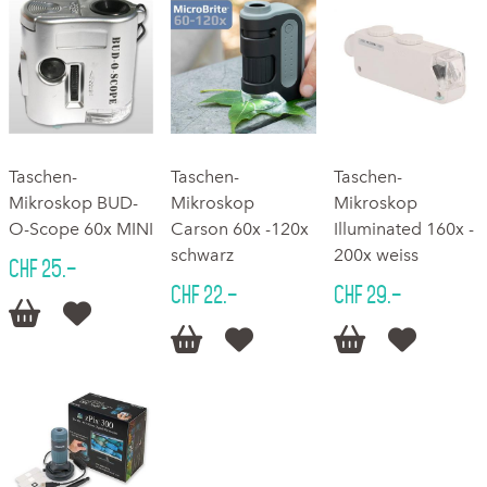
Taschen-
Taschen-
Taschen-
Mikroskop BUD-
Mikroskop
Mikroskop
O-Scope 60x MINI
Carson 60x -120x
Illuminated 160x -
schwarz
200x weiss
CHF 25.–
CHF 22.–
CHF 29.–





