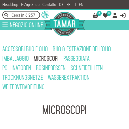
Headshop
E-Zigi-Shop
Contatto
DE
FR
IT
EN
0
0




Negozio online
ACCESSORI BHO E OLIO
BHO & ESTRAZIONE DELL'OLIO
IMBALLAGGIO
MICROSCOPI
PASSEGGIATA
POLLINATOREN
ROSINPRESSEN
SCHNEIDEHILFEN
TROCKNUNGSNETZE
WASSEREXTRAKTION
WEITERVERABEITUNG
Microscopi