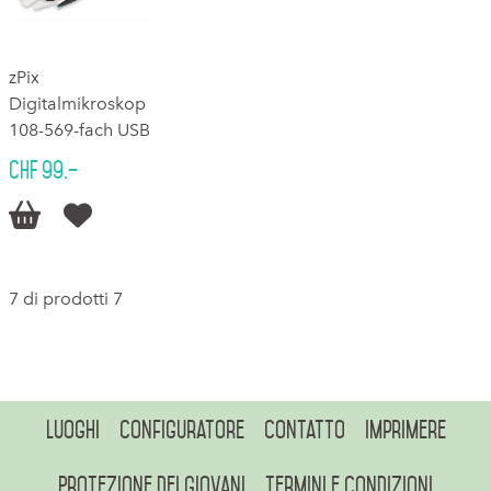
zPix
Digitalmikroskop
108-569-fach USB
CHF 99.–


7 di prodotti 7
Luoghi
Configuratore
Contatto
Imprimere
Protezione dei giovani
Termini e condizioni