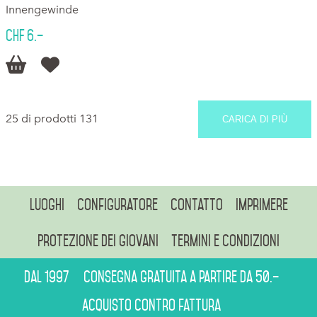
Innengewinde
CHF 6.–


25 di prodotti 131
CARICA DI PIÙ
Luoghi
Configuratore
Contatto
Imprimere
Protezione dei giovani
Termini e condizioni
Dal 1997
Consegna gratuita a partire da 50.–
Acquisto contro fattura