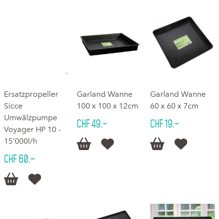
Ersatzpropeller
Garland Wanne
Garland Wanne
Sicce
100 x 100 x 12cm
60 x 60 x 7cm
Umwälzpumpe
CHF 49.–
CHF 19.–
Voyager HP 10 -
15‘000l/h




CHF 60.–

