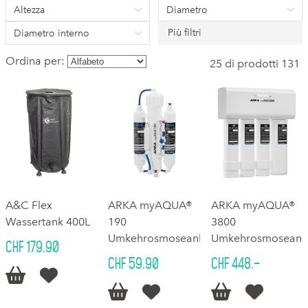
Altezza
Diametro
Più filtri
Diametro interno
Ordina per:
25 di prodotti 131
A&C Flex
ARKA myAQUA®
ARKA myAQUA®
Wassertank 400L
190
3800
Umkehrosmoseanlage
Umkehrosmoseanl
CHF 179.90
CHF 59.90
CHF 448.–





