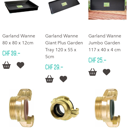
Garland Wanne
Garland Wanne
Garland Wanne
80 x 80 x 12cm
Giant Plus Garden
Jumbo Garden
Tray 120 x 55 x
117 x 40 x 4 cm
CHF 39.–
5cm
CHF 25.–


CHF 29.–



