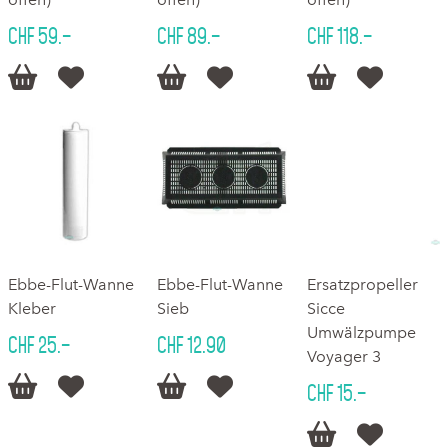
CHF 59.–
CHF 89.–
CHF 118.–






Ebbe-Flut-Wanne
Ebbe-Flut-Wanne
Ersatzpropeller
Kleber
Sieb
Sicce
Umwälzpumpe
CHF 25.–
CHF 12.90
Voyager 3




CHF 15.–

