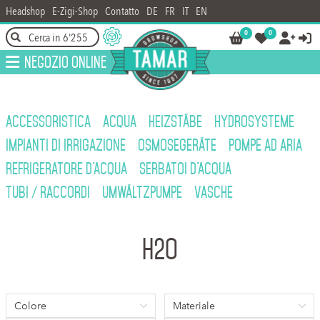
Headshop
E-Zigi-Shop
Contatto
DE
FR
IT
EN
0
0




Negozio online
ACCESSORISTICA
ACQUA
HEIZSTÄBE
HYDROSYSTEME
IMPIANTI DI IRRIGAZIONE
OSMOSEGERÄTE
POMPE AD ARIA
REFRIGERATORE D'ACQUA
SERBATOI D'ACQUA
TUBI / RACCORDI
UMWÄLTZPUMPE
VASCHE
H2O
Colore
Materiale