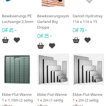
Bewässerungs PE
Bewässerungssystem
Danish Hydrotray
Lochzange 2,5mm
Garland Big
116 x 116 x 15
Drippa
CHF 45.–
CHF 79.–
CHF 25.–






Ebbe-Flut-Wanne
Ebbe-Flut-Wanne
Ebbe-Flut-Wanne
1 x 1.10m (2 seitig
1 x 2m (1-seitig
1 x 2m (2 seitig
offen)
offen)
offen)