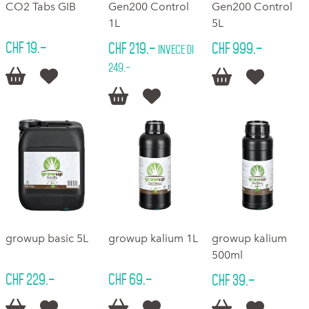
CO2 Tabs GIB
Gen200 Control
Gen200 Control
1L
5L
CHF 19.–
CHF 219.–
CHF 999.–
invece di
249.–






growup basic 5L
growup kalium 1L
growup kalium
500ml
CHF 229.–
CHF 69.–
CHF 39.–





