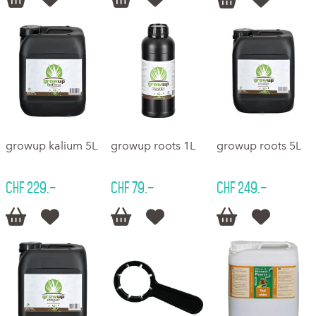
growup kalium 5L
growup roots 1L
growup roots 5L
CHF 229.–
CHF 79.–
CHF 249.–





