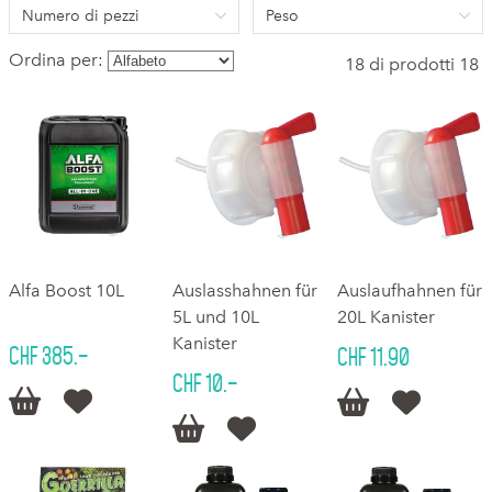
Numero di pezzi
Peso
Ordina per:
18 di prodotti 18
Alfa Boost 10L
Auslasshahnen für
Auslaufhahnen für
5L und 10L
20L Kanister
Kanister
CHF 385.–
CHF 11.90
CHF 10.–





