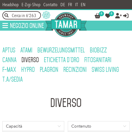
Headshop
E-Zigi-Shop
Contatto
DE
FR
IT
EN
0
0




Negozio online
APTUS
ATAMI
BEWURZELUNGSMITTEL
BIOBIZZ
CANNA
DIVERSO
ETICHETTA D'ORO
FITOSANITARI
F-MAX
HYPRO
PLAGRON
RECINZIONI
SWISS LIVING
T.A/SEDIA
Diverso
Capacità
Contenuto