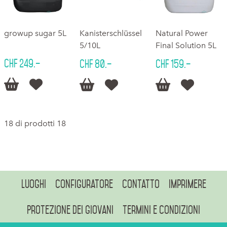
growup sugar 5L
Kanisterschlüssel
Natural Power
5/10L
Final Solution 5L
CHF 249.–
CHF 80.–
CHF 159.–






18 di prodotti 18
Luoghi
Configuratore
Contatto
Imprimere
Protezione dei giovani
Termini e condizioni