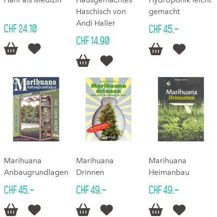
Haschisch von
gemacht
Andi Haller
CHF 24.10
CHF 45.–
CHF 14.90






Marihuana
Marihuana
Marihuana
Anbaugrundlagen
Drinnen
Heimanbau
CHF 45.–
CHF 49.–
CHF 49.–





