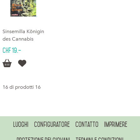
Sinsemilla Königin
des Cannabis
CHF 19.–


16 di prodotti 16
Luoghi
Configuratore
Contatto
Imprimere