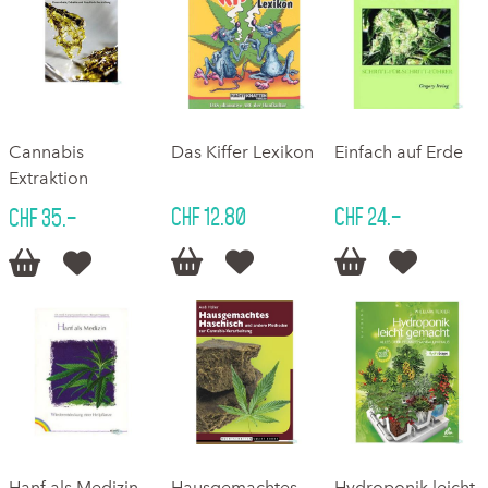
Cannabis
Das Kiffer Lexikon
Einfach auf Erde
Extraktion
CHF 12.80
CHF 24.–
CHF 35.–






Hanf als Medizin
Hausgemachtes
Hydroponik leicht