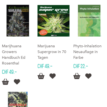
Marijhuana
Marijuana
Phyto-Inhalation
Growers
Supergrow in 70
Neuauflage in
Handbuch Ed
Tagen
Farbe
Rosenthal
CHF 49.–
CHF 22.–
CHF 49.–





