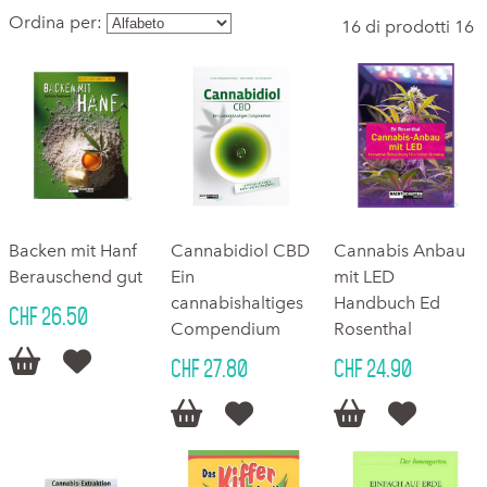
Ordina per:
16 di prodotti 16
Backen mit Hanf
Cannabidiol CBD
Cannabis Anbau
Berauschend gut
Ein
mit LED
cannabishaltiges
Handbuch Ed
CHF 26.50
Compendium
Rosenthal


CHF 27.80
CHF 24.90



