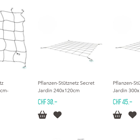
tz
Pflanzen-Stütznetz Secret
Pflanzen-St
cm-
Jardin 240x120cm
Jardin 300
CHF 30.–
CHF 45.–



