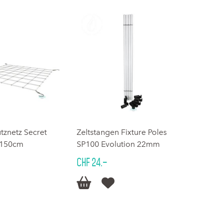
ütznetz Secret
Zeltstangen Fixture Poles
x150cm
SP100 Evolution 22mm
CHF 24.–

