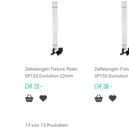
Zeltstangen Fixture Poles
Zeltstangen Fixt
SP120 Evolution 22mm
SP150 Evolutio
CHF 28.–
CHF 30.–




13 von 13 Produkten