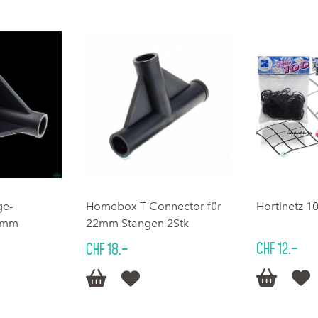
e-
Homebox T Connector für
Hortinetz 1
22mm
22mm Stangen 2Stk
CHF 12.–
CHF 18.–



