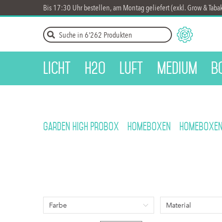
Bis 17:30 Uhr bestellen, am Montag geliefert (exkl. Grow & Taba
Licht
H2O
Luft
Medium
B
Garden High ProBox
Homeboxen
Homeboxen
Farbe
Material