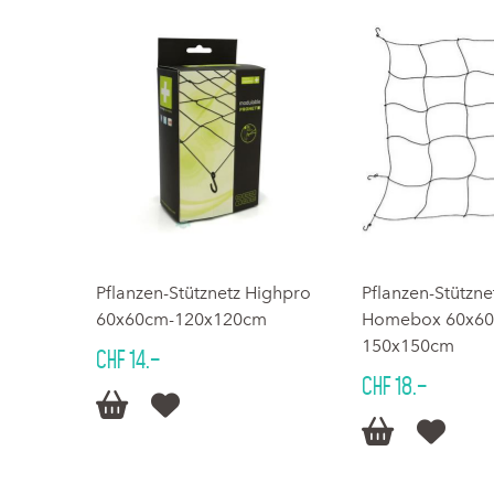
Pflanzen-Stütznetz Highpro
Pflanzen-Stützne
60x60cm-120x120cm
Homebox 60x60
150x150cm
CHF 14.–
CHF 18.–



