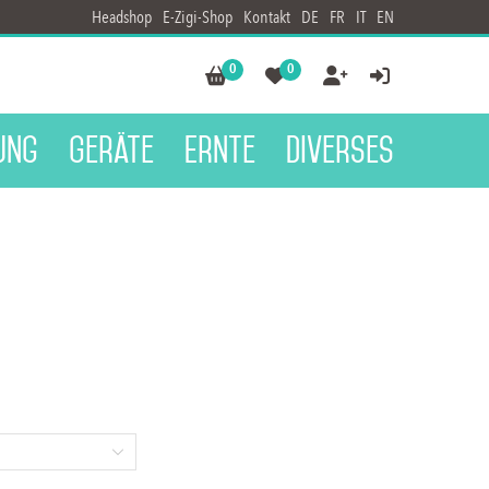
Headshop
E-Zigi-Shop
Kontakt
DE
FR
IT
EN
0
0




ung
Geräte
Ernte
Diverses