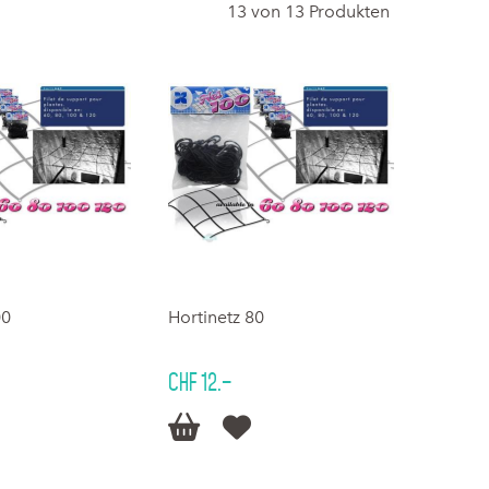
13 von 13 Produkten
00
Hortinetz 80
CHF 12.–

