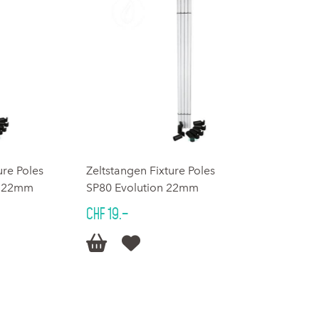
ure Poles
Zeltstangen Fixture Poles
n 22mm
SP80 Evolution 22mm
CHF 19.–

