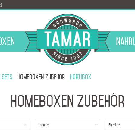
k)
oxen
Nahr
 Sets
Homeboxen Zubehör
Hortibox
Homeboxen Zubehör
Länge
Breite