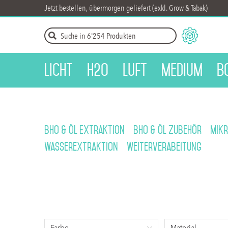
Jetzt bestellen, übermorgen geliefert (exkl. Grow & Tabak)
Licht
H2O
Luft
Medium
B
BHO & Öl Extraktion
BHO & Öl Zubehör
Mik
Wasserextraktion
Weiterverabeitung
Farbe
Material