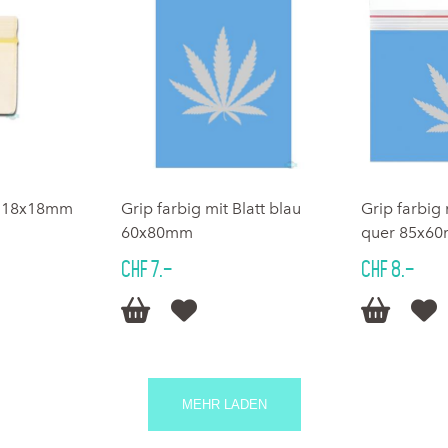
lb 18x18mm
Grip farbig mit Blatt blau
Grip farbig 
60x80mm
quer 85x6
CHF 7.–
CHF 8.–




MEHR LADEN