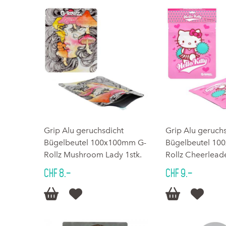
Grip Alu geruchsdicht
Grip Alu geruch
Bügelbeutel 100x100mm G-
Bügelbeutel 10
Rollz Mushroom Lady 1stk.
Rollz Cheerleade
CHF 8.–
CHF 9.–



