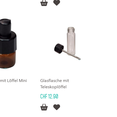


mit Löffel Mini
Glasflasche mit
Teleskoplöffel
CHF 12.90

