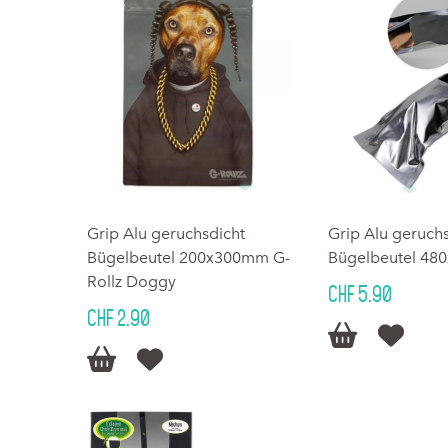
Grip Alu geruchsdicht
Grip Alu geruch
Bügelbeutel 200x300mm G-
Bügelbeutel 4
Rollz Doggy
CHF 5.90
CHF 2.90



