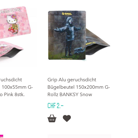
ruchsdicht
Grip Alu geruchsdicht
l 100x55mm G-
Bügelbeutel 150x200mm G-
o Pink 8stk.
Rollz BANKSY Snow
CHF 2.–

