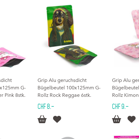
sdicht
Grip Alu geruchsdicht
Grip Alu ge
0x125mm G-
Bügelbeutel 100x125mm G-
Bügelbeute
r Pink 8stk.
Rollz Rock Reggae 6stk.
Rollz Kimon
CHF 8.–
CHF 9.–



