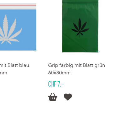
mit Blatt blau
Grip farbig mit Blatt grün
0mm
60x80mm
CHF 7.–

