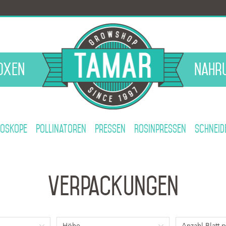
oxen
Nahr
roskope
Pollinatoren
Pressen
Rosinpressen
Schneid
Verpackungen
Höhe
Anzahl Blatt p