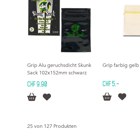
Grip Alu geruchsdicht Skunk
Grip farbig ge
Sack 102x152mm schwarz
CHF 5.–
CHF 9.90




25 von 127 Produkten