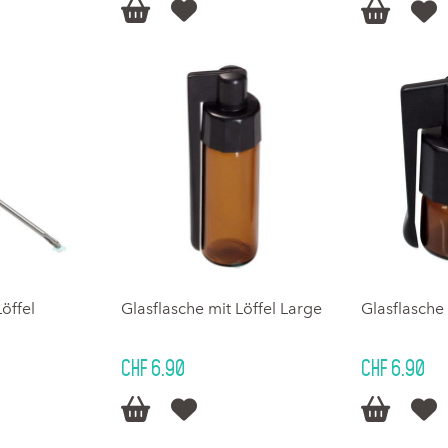




öffel
Glasflasche mit Löffel Large
Glasflasche 
CHF 6.90
CHF 6.90



