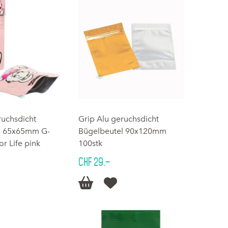
ruchsdicht
Grip Alu geruchsdicht
l 65x65mm G-
Bügelbeutel 90x120mm
or Life pink
100stk
CHF 29.–

