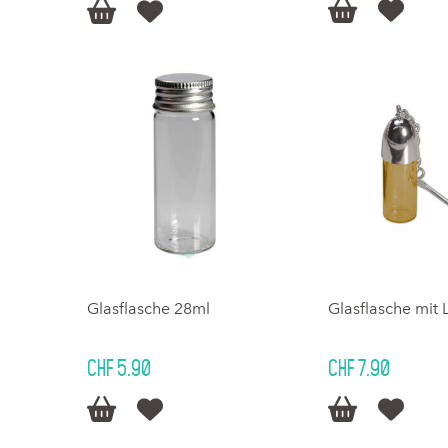




Glasflasche 28ml
Glasflasche mit L
CHF 5.90
CHF 7.90



