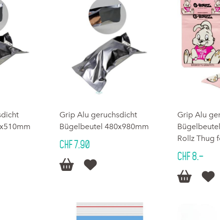
sdicht
Grip Alu geruchsdicht
Grip Alu ge
80x510mm
Bügelbeutel 480x980mm
Bügelbeute
Rollz Thug f
CHF 7.90
CHF 8.–



