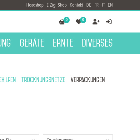
Headshop
E-Zigi-Shop
Kontakt
DE
FR
IT
EN
0
0




ung
Geräte
Ernte
Diverses
ehilfen
Trocknungsnetze
Verpackungen
ro Stk.
Durchmesser