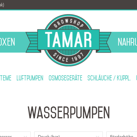
ak)
oxen
Nahr
teme
Luftpumpen
Osmosegeräte
Schläuche / Kuppl.
Wasserpumpen
messer
Druck (bar)
Förderhöhe