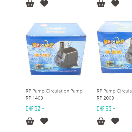




RP Pump Circulation Pump
RP Pump Circul
RP 1400
RP 2000
CHF 50.–
CHF 65.–



