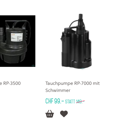
e RP-3500
Tauchpumpe RP-7000 mit
Schwimmer
CHF 99.–
statt
149.–

