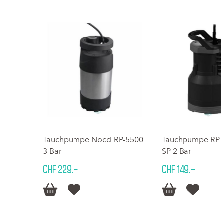
Tauchpumpe Nocci RP-5500
Tauchpumpe RP 
3 Bar
SP 2 Bar
CHF 229.–
CHF 149.–



