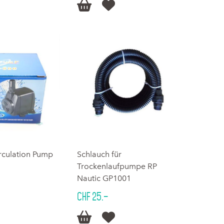


rculation Pump
Schlauch für
Trockenlaufpumpe RP
Nautic GP1001
CHF 25.–

