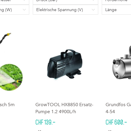
ung (W)
Elektrische Spannung (V)
Länge
isch 5m
GrowTOOL HX8850 Ersatz-
Grundfos G
Pumpe 1.2 4900L/h
4-54
CHF 139.–
CHF 600.–