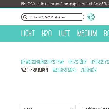
Bis 17:30 Uhr bestellen, am Dienstag geliefert (exkl. Grow & Tab
Licht
H2O
Luft
Medium
B
Bewässerungssysteme
Heizstäbe
Hydrosys
Wasserpumpen
Wassertanks
Zubehör
Höhe
Anschluss Durch