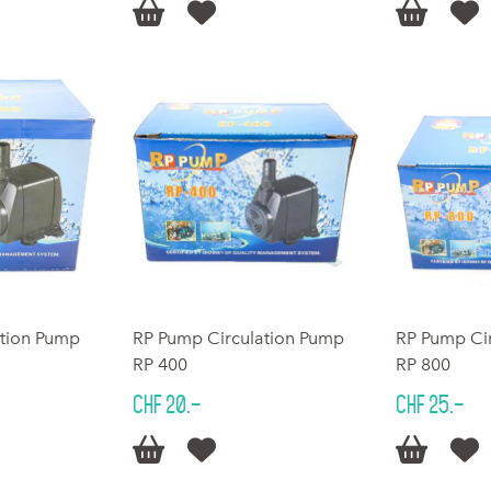




ation Pump
RP Pump Circulation Pump
RP Pump Ci
RP 400
RP 800
CHF 20.–
CHF 25.–



