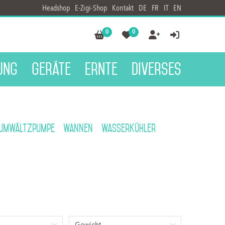
Headshop
E-Zigi-Shop
Kontakt
DE
FR
IT
EN
0
0




ung
Geräte
Ernte
Diverses
Umwältzpumpe
Wannen
Wasserkühler
Gewicht