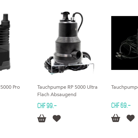
5000 Pro
Tauchpumpe RP 5000 Ultra
Tauchpump
Flach Absaugend
CHF 69.–
CHF 99.–



