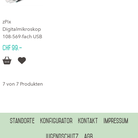
zPix
Digitalmikroskop
108-569-fach USB
CHF 99.–


7 von 7 Produkten
Standorte
Konfigurator
Kontakt
Impressum
Jugendschutz
AGB