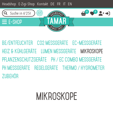
Headshop
E-Zigi-Shop
Kontakt
DE
FR
IT
EN
0
0




E-Shop
BE/ENTFEUCHTER
CO2 MESSGERÄTE
EC-MESSGERÄTE
HEIZ & KÜHLGERÄTE
LUMEN MESSGERÄTE
MIKROSKOPE
PFLANZENSCHUTZGERÄTE
PH / EC COMBO MESSGERÄTE
PH MESSGERÄTE
REGELGERÄTE
THERMO / HYGROMETER
ZUBEHÖR
Mikroskope