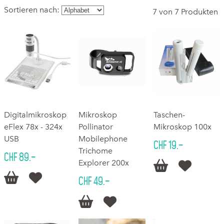
Sortieren nach:
7 von 7 Produkten
Digitalmikroskop
Mikroskop
Taschen-
eFlex 78x - 324x
Pollinator
Mikroskop 100x
USB
Mobilephone
CHF 19.–
Trichome
CHF 89.–
Explorer 200x




CHF 49.–

