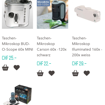
Taschen-
Taschen-
Taschen-
Mikroskop BUD-
Mikroskop
Mikroskop
O-Scope 60x MINI
Carson 60x -120x
Illuminated 160x -
schwarz
200x weiss
CHF 25.–
CHF 22.–
CHF 29.–





