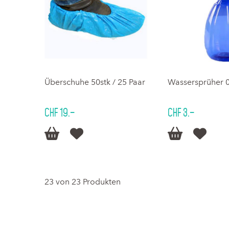
Überschuhe 50stk / 25 Paar
Wassersprüher 0
CHF 19.–
CHF 3.–




23 von 23 Produkten