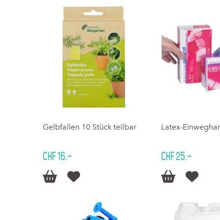
Gelbfallen 10 Stück teilbar
Latex-Einwegha
CHF 16.–
CHF 25.–



