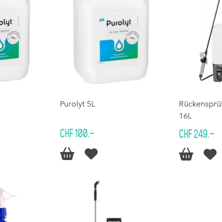
Purolyt 5L
Rückensprü
16L
CHF 100.–
CHF 249.–



