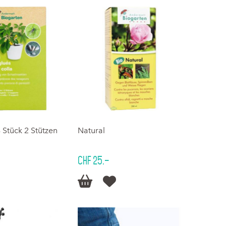
 Stück 2 Stützen
Natural
CHF 25.–

