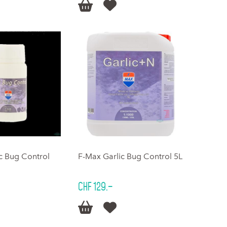


c Bug Control
F-Max Garlic Bug Control 5L
CHF 129.–

