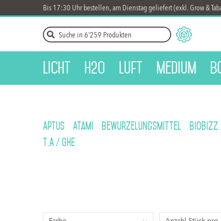
Bis 17:30 Uhr bestellen, am Dienstag geliefert (exkl. Grow & Tab
Licht
H2O
Luft
Medium
B
Aptus
Atami
Bewurzelungsmittel
BioBizz
T.A / GHE
Farbe
Anzahl Stück pro