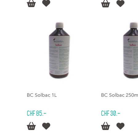




BC Solbac 1L
BC Solbac 250m
CHF 85.–
CHF 30.–



