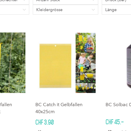
Kleidergrösse
Länge
fallen
BC Catch it Gelbfallen
BC Solbac 0
k
40x25cm
CHF 45.–
CHF 3.90