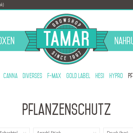
ak)
oxen
Nahr
Canna
Diverses
F-Max
Gold Label
Hesi
HyPro
P
Pflanzenschutz
 Schachtel
Anzahl Stück
Druck (bar)