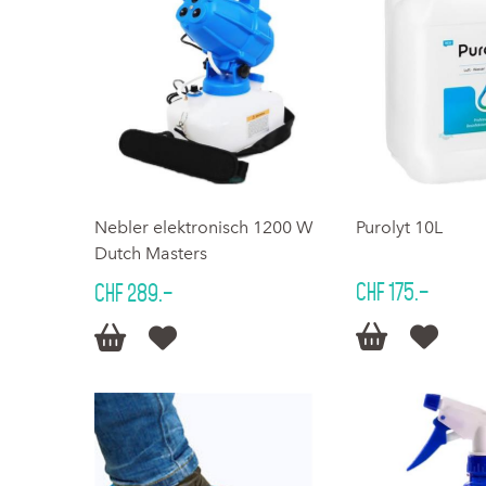
Nebler elektronisch 1200 W
Purolyt 10L
Dutch Masters
CHF 175.–
CHF 289.–



