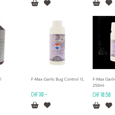




l
F-Max Garlic Bug Control 1L
F-Max Garli
250ml
CHF 30.–
CHF 10.50



