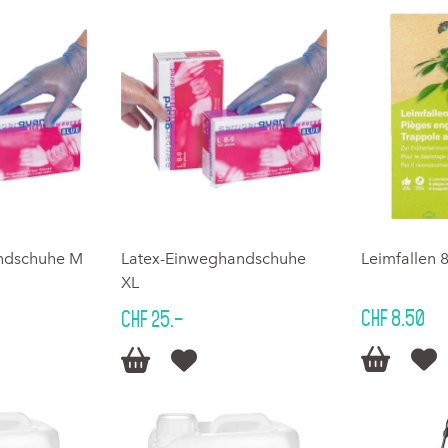
ndschuhe M
Latex-Einweghandschuhe
Leimfallen 8
XL
CHF 8.50
CHF 25.–



