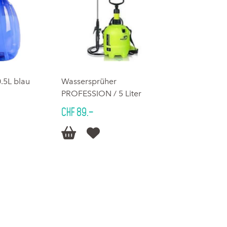
.5L blau
Wassersprüher
PROFESSION / 5 Liter
CHF 89.–

