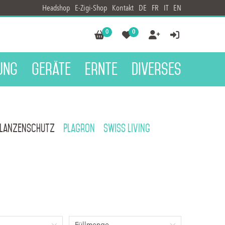
Headshop
E-Zigi-Shop
Kontakt
DE
FR
IT
EN
0
0




ung
Geräte
Ernte
Diverses
flanzenschutz
Plagron
Swiss Living
Füllmenge