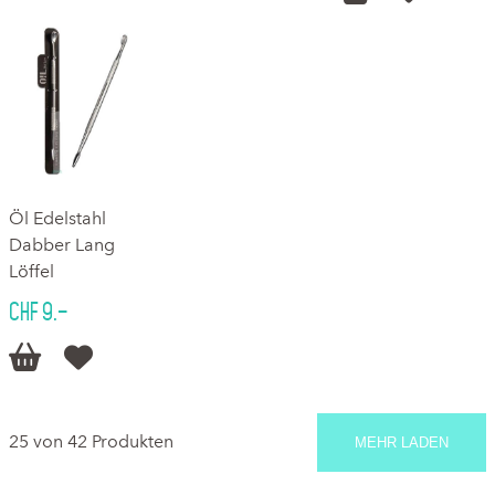
Öl Edelstahl
Dabber Lang
Löffel
CHF 9.–


25 von 42 Produkten
MEHR LADEN