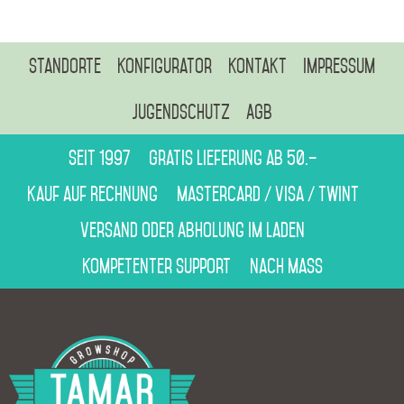
Standorte
Konfigurator
Kontakt
Impressum
Jugendschutz
AGB
Seit 1997
Gratis Lieferung ab 50.–
Kauf auf Rechnung
Mastercard / Visa / Twint
Versand oder Abholung im Laden
Kompetenter Support
Nach Mass