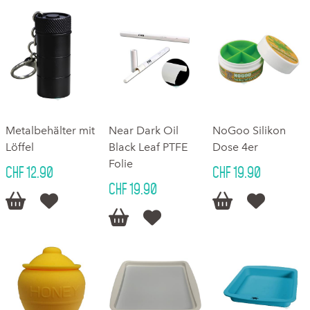
Metalbehälter mit
Near Dark Oil
NoGoo Silikon
Löffel
Black Leaf PTFE
Dose 4er
Folie
CHF 12.90
CHF 19.90
CHF 19.90





