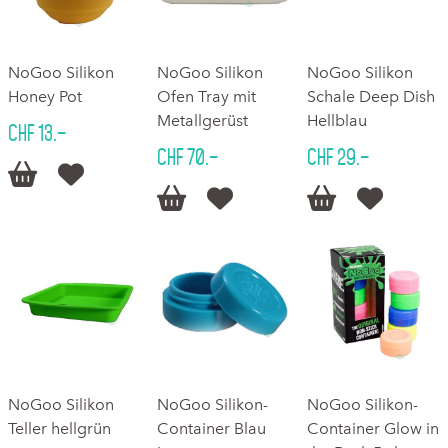
NoGoo Silikon
NoGoo Silikon
NoGoo Silikon
Honey Pot
Ofen Tray mit
Schale Deep Dish
Metallgerüst
Hellblau
CHF 13.–
CHF 70.–
CHF 29.–






NoGoo Silikon
NoGoo Silikon-
NoGoo Silikon-
Teller hellgrün
Container Blau
Container Glow in