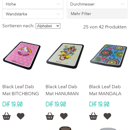
Höhe
Durchmesser
Mehr Filter
Wandstärke
Sortieren nach:
25 von 42 Produkten
Black Leaf Dab
Black Leaf Dab
Black Leaf Dab
Mat BITCHBONG
Mat HANUMAN
Mat MANDALA
CHF 19.90
CHF 19.90
CHF 19.90





