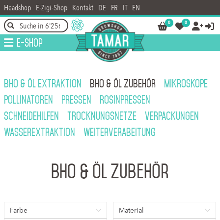
Headshop
E-Zigi-Shop
Kontakt
DE
FR
IT
EN
0
0




E-Shop
BHO & ÖL EXTRAKTION
BHO & ÖL ZUBEHÖR
MIKROSKOPE
POLLINATOREN
PRESSEN
ROSINPRESSEN
SCHNEIDEHILFEN
TROCKNUNGSNETZE
VERPACKUNGEN
WASSEREXTRAKTION
WEITERVERABEITUNG
BHO & Öl Zubehör
Farbe
Material