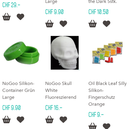
Large
the Dark 5stk.
CHF 29.–
CHF 9.90
CHF 10.50






NoGoo Silikon-
NoGoo Skull
Oil Black Leaf Silly
Container Grün
White
Silikon-
Large
Fluoreszierend
Fingerschutz
Orange
CHF 9.90
CHF 16.–
CHF 9.–





