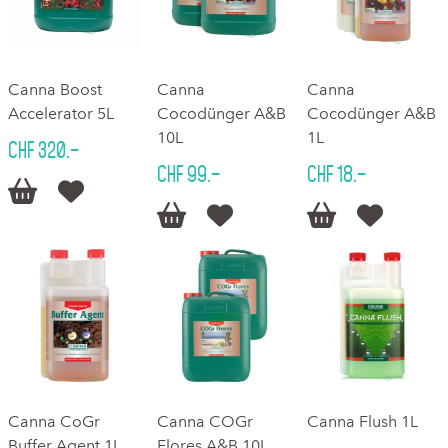
Canna Boost
Canna
Canna
Accelerator 5L
Cocodünger A&B
Cocodünger A&B
10L
1L
CHF 320.–
CHF 99.–
CHF 18.–






Canna CoGr
Canna COGr
Canna Flush 1L
Buffer Agent 1L
Flores A&B 10L