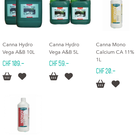
Canna Hydro
Canna Hydro
Canna Mono
Vega A&B 10L
Vega A&B 5L
Calcium CA 11%
1L
CHF 109.–
CHF 59.–
CHF 20.–





