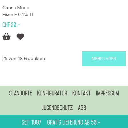
Canna Mono
Eisen F 0,1% 1L
CHF 20.–


25 von 48 Produkten
MEHR LADEN
Standorte
Konfigurator
Kontakt
Impressum
Jugendschutz
AGB
Seit 1997
Gratis Lieferung ab 50.–