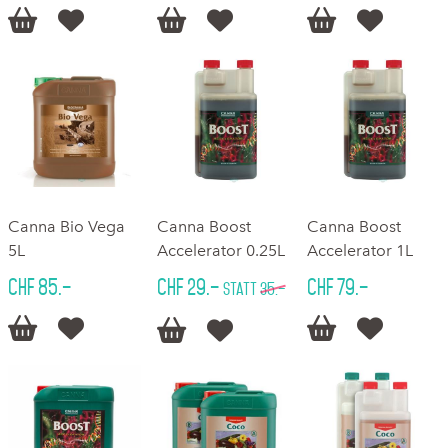






Canna Bio Vega
Canna Boost
Canna Boost
5L
Accelerator 0.25L
Accelerator 1L
CHF 85.–
CHF 29.–
CHF 79.–
statt
35.–





