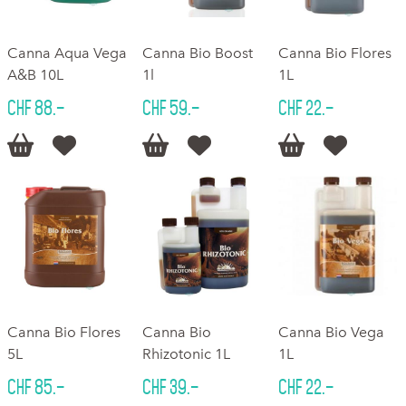
Canna Aqua Vega
Canna Bio Boost
Canna Bio Flores
A&B 10L
1l
1L
CHF 88.–
CHF 59.–
CHF 22.–






Canna Bio Flores
Canna Bio
Canna Bio Vega
5L
Rhizotonic 1L
1L
CHF 85.–
CHF 39.–
CHF 22.–