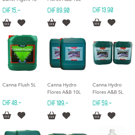
CHF 13.90
CHF 15.–
CHF 89.90






Canna Flush 5L
Canna Hydro
Canna Hydro
Flores A&B 10L
Flores A&B 5L
CHF 48.–
CHF 109.–
CHF 59.–





