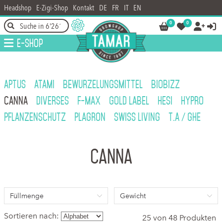
Headshop
E-Zigi-Shop
Kontakt
DE
FR
IT
EN
0
0




E-Shop
APTUS
ATAMI
BEWURZELUNGSMITTEL
BIOBIZZ
CANNA
DIVERSES
F-MAX
GOLD LABEL
HESI
HYPRO
PFLANZENSCHUTZ
PLAGRON
SWISS LIVING
T.A / GHE
Canna
Füllmenge
Gewicht
Sortieren nach:
25 von 48 Produkten