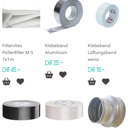
Filtervlies
Klebeband
Klebeband
Pollenfilter M 5
Aluminium
Lüftungsband
1x1m
weiss
CHF 25.–
CHF 45.–
CHF 16.–





