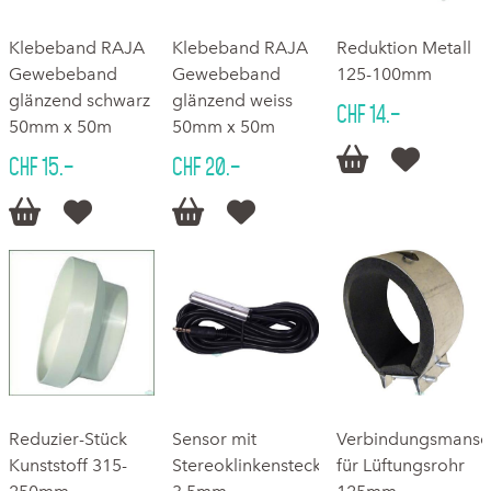
Klebeband RAJA
Klebeband RAJA
Reduktion Metall
Gewebeband
Gewebeband
125-100mm
glänzend schwarz
glänzend weiss
CHF 14.–
50mm x 50m
50mm x 50m


CHF 15.–
CHF 20.–




Reduzier-Stück
Sensor mit
Verbindungsmansc
Kunststoff 315-
Stereoklinkenstecker
für Lüftungsrohr