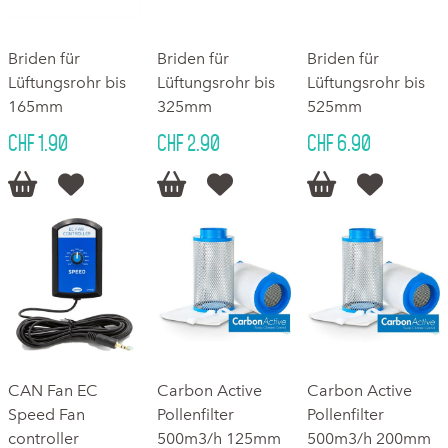
Briden für
Briden für
Briden für
Lüftungsrohr bis
Lüftungsrohr bis
Lüftungsrohr bis
165mm
325mm
525mm
CHF 1.90
CHF 2.90
CHF 6.90






CAN Fan EC
Carbon Active
Carbon Active
Speed Fan
Pollenfilter
Pollenfilter
controller
500m3/h 125mm
500m3/h 200mm