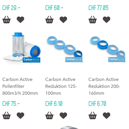
CHF 29.–
CHF 60.–
CHF 77.05






Carbon Active
Carbon Active
Carbon Active
Pollenfilter
Reduktion 125-
Reduktion 200-
800m3/h 200mm
100mm
160mm
CHF 75.–
CHF 6.10
CHF 6.70





