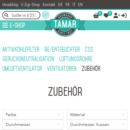
Headshop
E-Zigi-Shop
Kontakt
DE
FR
IT
EN
0
0




E-Shop
AKTIVKOHLEFILTER
BE/ENTFEUCHTER
CO2
GERUCHSNEUTRALISATION
LÜFTUNGSROHRE
UMLUFTVENTILATOR
VENTILATOREN
ZUBEHÖR
Zubehör
Farbe
Material
Durchmesser
Durchmesser Aussen