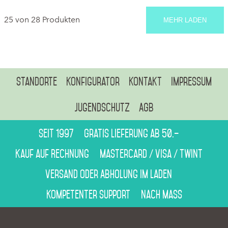
25 von 28 Produkten
MEHR LADEN
Standorte
Konfigurator
Kontakt
Impressum
Jugendschutz
AGB
Seit 1997
Gratis Lieferung ab 50.–
Kauf auf Rechnung
Mastercard / Visa / Twint
Versand oder Abholung im Laden
Kompetenter Support
Nach Mass