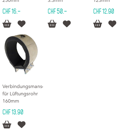
250mm
3.5mm
125mm
CHF 16.–
CHF 50.–
CHF 12.90






Verbindungsmanschette
für Lüftungsrohr
160mm
CHF 13.90

