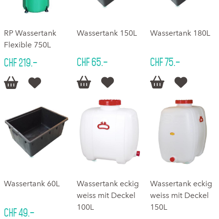
RP Wassertank
Wassertank 150L
Wassertank 180L
Flexible 750L
CHF 65.–
CHF 75.–
CHF 219.–






Wassertank 60L
Wassertank eckig
Wassertank eckig
weiss mit Deckel
weiss mit Deckel
100L
150L
CHF 49.–