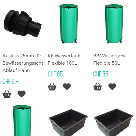
Auslass 25mm für
RP Wassertank
RP Wassertank
Bewässerungsschalen
Flexible 100L
Flexible 50L
Ablauf Hahn
CHF 65.–
CHF 55.–
CHF 9.–





