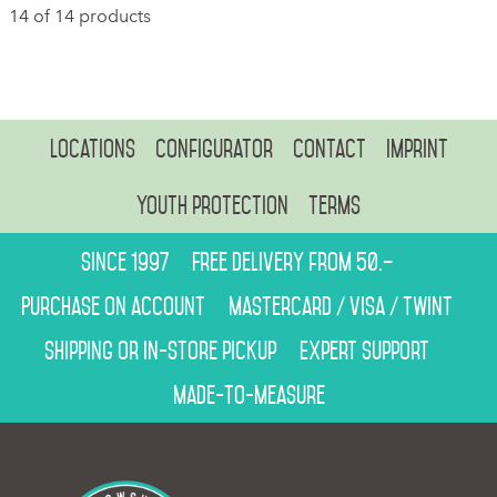
14 of 14 products
Locations
Configurator
Contact
Imprint
Youth protection
Terms
Since 1997
Free delivery from 50.–
Purchase on account
Mastercard / Visa / Twint
Shipping or in-store pickup
Expert support
Made-to-measure