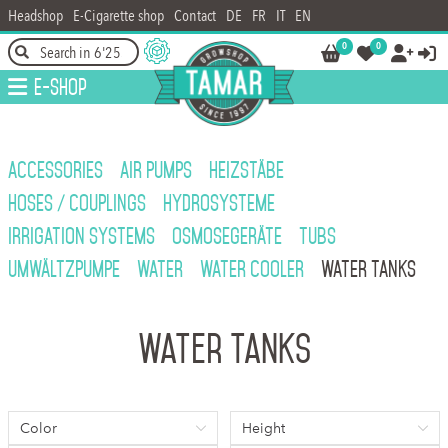
Headshop
E-Cigarette shop
Contact
DE
FR
IT
EN
0
0




E-Shop
ACCESSORIES
AIR PUMPS
HEIZSTÄBE
HOSES / COUPLINGS
HYDROSYSTEME
IRRIGATION SYSTEMS
OSMOSEGERÄTE
TUBS
UMWÄLTZPUMPE
WATER
WATER COOLER
WATER TANKS
Water Tanks
Color
Height