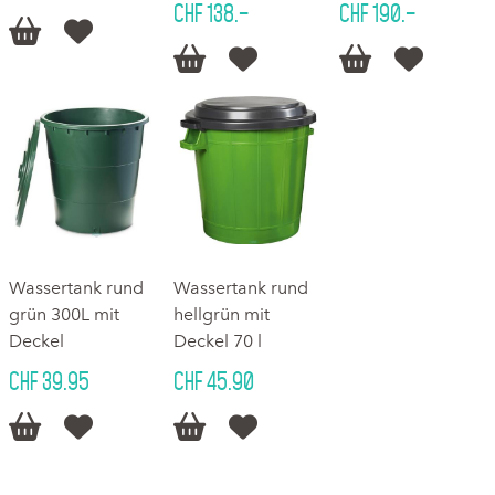
CHF 138.–
CHF 190.–






Wassertank rund
Wassertank rund
grün 300L mit
hellgrün mit
Deckel
Deckel 70 l
CHF 39.95
CHF 45.90



