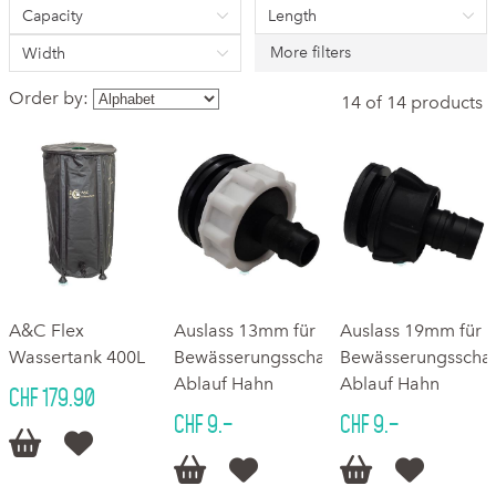
Capacity
Length
More filters
Width
Order by:
14 of 14 products
A&C Flex
Auslass 13mm für
Auslass 19mm für
Wassertank 400L
Bewässerungsschalen
Bewässerungsscha
Ablauf Hahn
Ablauf Hahn
CHF 179.90
CHF 9.–
CHF 9.–





