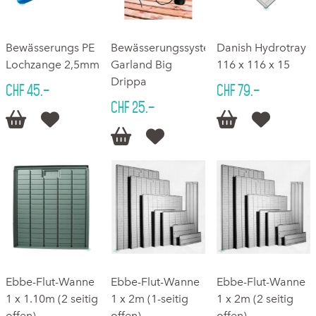
Bewässerungs PE
Bewässerungssystem
Danish Hydrotray
Lochzange 2,5mm
Garland Big
116 x 116 x 15
Drippa
CHF 45.–
CHF 79.–
CHF 25.–






Ebbe-Flut-Wanne
Ebbe-Flut-Wanne
Ebbe-Flut-Wanne
1 x 1.10m (2 seitig
1 x 2m (1-seitig
1 x 2m (2 seitig
offen)
offen)
offen)