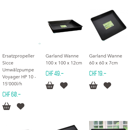
Ersatzpropeller
Garland Wanne
Garland Wanne
Sicce
100 x 100 x 12cm
60 x 60 x 7cm
Umwälzpumpe
CHF 49.–
CHF 19.–
Voyager HP 10 -
15‘000l/h




CHF 60.–

