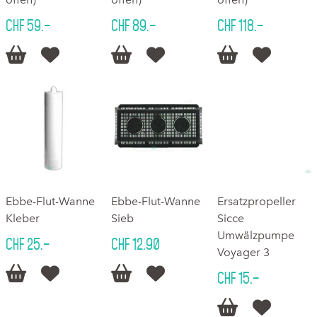
CHF 59.–
CHF 89.–
CHF 118.–






Ebbe-Flut-Wanne
Ebbe-Flut-Wanne
Ersatzpropeller
Kleber
Sieb
Sicce
Umwälzpumpe
CHF 25.–
CHF 12.90
Voyager 3




CHF 15.–

