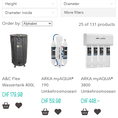
Height
Diameter
More filters
Diameter inside
Order by:
25 of 131 products
A&C Flex
ARKA myAQUA®
ARKA myAQUA®
Wassertank 400L
190
3800
Umkehrosmoseanlage
Umkehrosmoseanl
CHF 179.90
CHF 59.90
CHF 448.–





