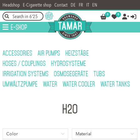
Headshop
E-Cigarette shop
Contact
DE
FR
IT
EN
0
0




E-Shop
ACCESSORIES
AIR PUMPS
HEIZSTÄBE
HOSES / COUPLINGS
HYDROSYSTEME
IRRIGATION SYSTEMS
OSMOSEGERÄTE
TUBS
UMWÄLTZPUMPE
WATER
WATER COOLER
WATER TANKS
H2O
Color
Material