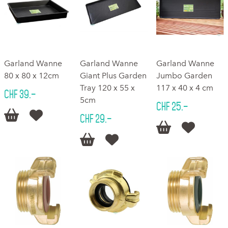
Garland Wanne
Garland Wanne
Garland Wanne
80 x 80 x 12cm
Giant Plus Garden
Jumbo Garden
Tray 120 x 55 x
117 x 40 x 4 cm
CHF 39.–
5cm
CHF 25.–


CHF 29.–



