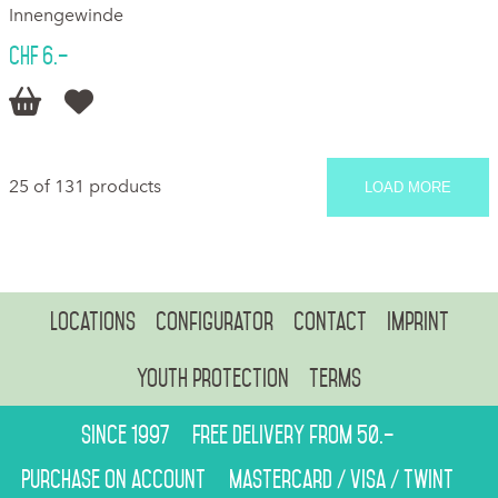
Innengewinde
CHF 6.–


25 of 131 products
LOAD MORE
Locations
Configurator
Contact
Imprint
Youth protection
Terms
Since 1997
Free delivery from 50.–
Purchase on account
Mastercard / Visa / Twint