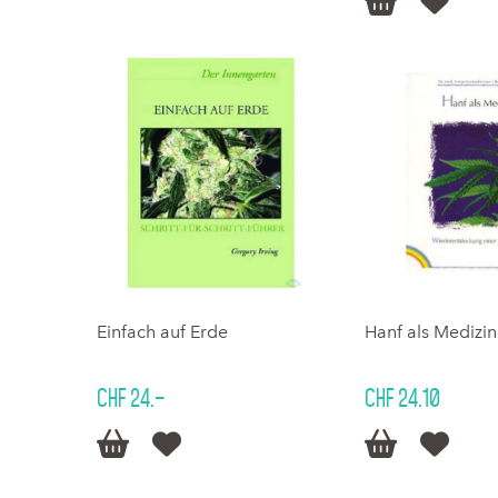


Einfach auf Erde
Hanf als Medizin
CHF 24.–
CHF 24.10



