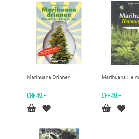
Marihuana Drinnen
Marihuana Hei
CHF 49.–
CHF 49.–



