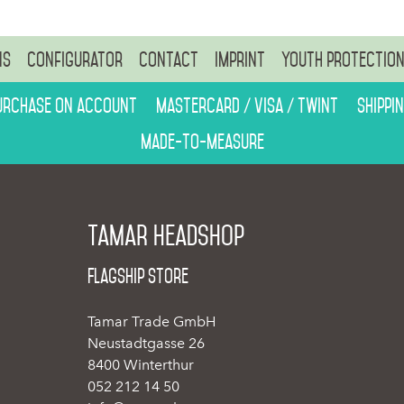
ns
Configurator
Contact
Imprint
Youth protectio
urchase on account
Mastercard / Visa / Twint
Shippi
Made-to-measure
Tamar Headshop
Flagship Store
Tamar Trade GmbH
Neustadtgasse 26
8400 Winterthur
052 212 14 50