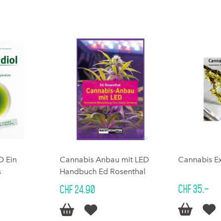
D Ein
Cannabis Anbau mit LED
Cannabis Ex
s
Handbuch Ed Rosenthal
CHF 35.–
CHF 24.90



