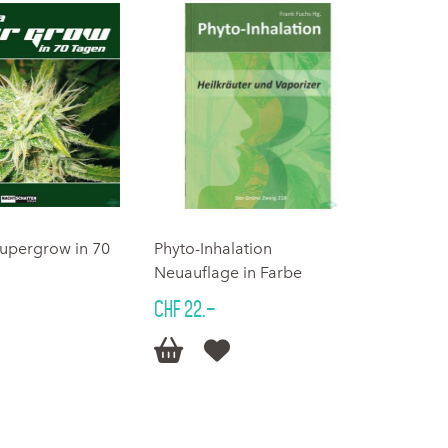
Supergrow in 70
Phyto-Inhalation
Neuauflage in Farbe
CHF 22.–

