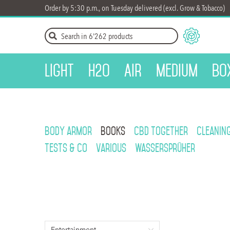
Order by 5:30 p.m., on Tuesday delivered (excl. Grow & Tobacco)
Light
H2O
Air
Medium
Bo
Body armor
Books
CBD Together
Cleanin
Tests & Co
Various
Wassersprüher
Entertainment