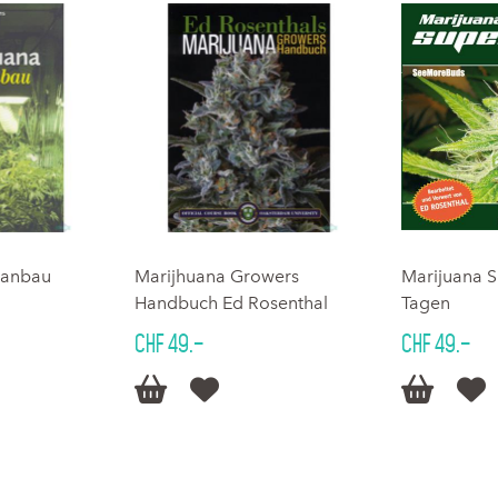
manbau
Marijhuana Growers
Marijuana 
Handbuch Ed Rosenthal
Tagen
CHF 49.–
CHF 49.–



