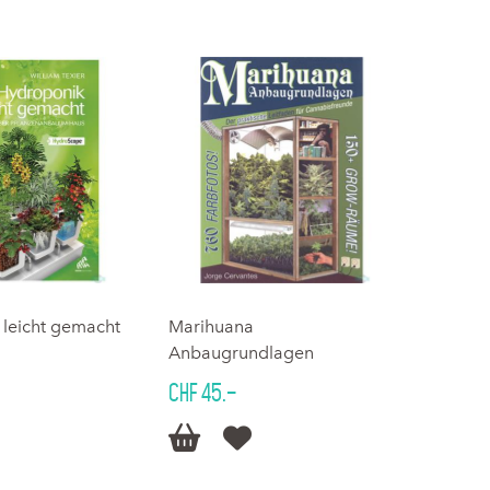
 leicht gemacht
Marihuana
Anbaugrundlagen
CHF 45.–

