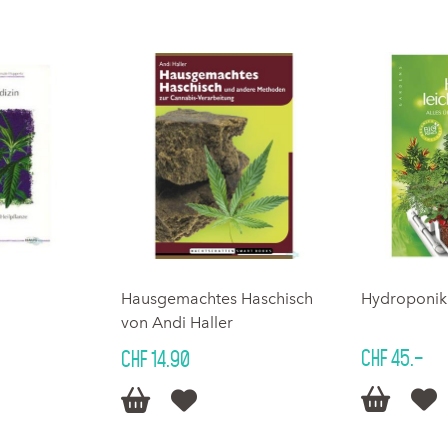
Hausgemachtes Haschisch
Hydroponik
von Andi Haller
CHF 45.–
CHF 14.90



