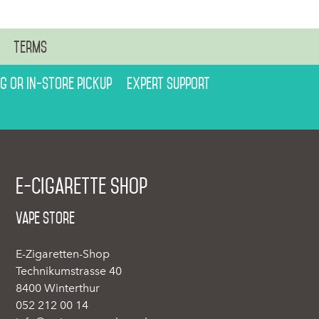
n
Terms
ng or in-store pickup
Expert support
E-cigarette shop
Vape Store
E-Zigaretten-Shop
Technikumstrasse 40
8400 Winterthur
052 212 00 14