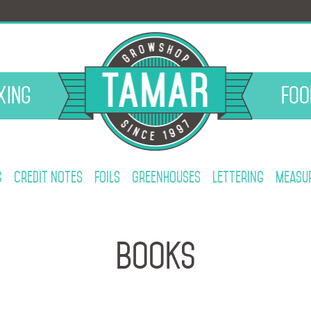
xing
Foo
g
Credit notes
Foils
Greenhouses
Lettering
Measur
Books