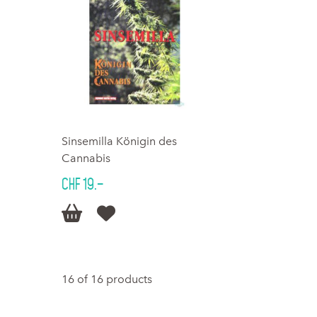
Sinsemilla Königin des
Cannabis
CHF 19.–


16 of 16 products