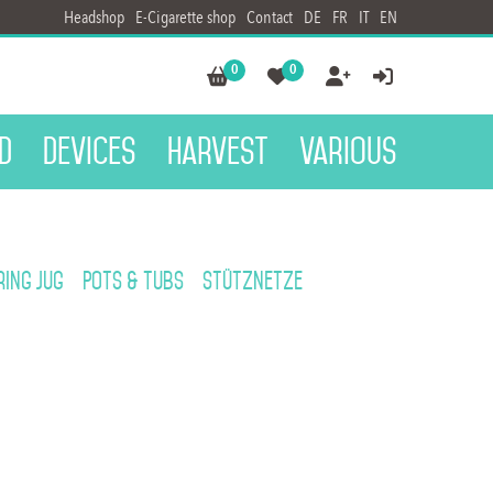
Headshop
E-Cigarette shop
Contact
DE
FR
IT
EN
0
0




d
Devices
Harvest
Various
ing jug
Pots & Tubs
Stütznetze